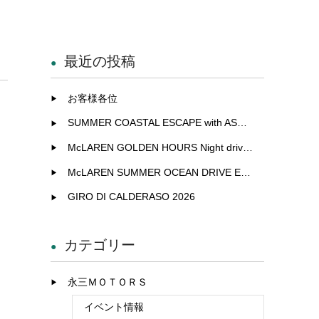
最近の投稿
お客様各位
SUMMER COASTAL ESCAPE with ASTON MARTIN
McLAREN GOLDEN HOURS Night drive experience in Fukuoka
McLAREN SUMMER OCEAN DRIVE EXCLUSIVE EXPERIENCE IN KITAKYUSHU
GIRO DI CALDERASO 2026
カテゴリー
永三ＭＯＴＯＲＳ
イベント情報