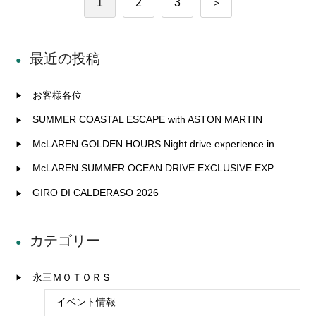
投
1
2
3
＞
稿
最近の投稿
の
ペ
お客様各位
ー
SUMMER COASTAL ESCAPE with ASTON MARTIN
McLAREN GOLDEN HOURS Night drive experience in Fukuoka
ジ
McLAREN SUMMER OCEAN DRIVE EXCLUSIVE EXPERIENCE IN KITAKYUSHU
送
GIRO DI CALDERASO 2026
り
カテゴリー
永三ＭＯＴＯＲＳ
イベント情報