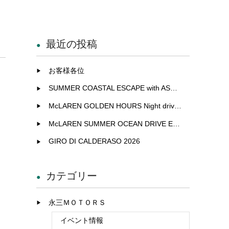
最近の投稿
お客様各位
SUMMER COASTAL ESCAPE with ASTON MARTIN
McLAREN GOLDEN HOURS Night drive experience in Fukuoka
McLAREN SUMMER OCEAN DRIVE EXCLUSIVE EXPERIENCE IN KITAKYUSHU
GIRO DI CALDERASO 2026
カテゴリー
永三ＭＯＴＯＲＳ
イベント情報