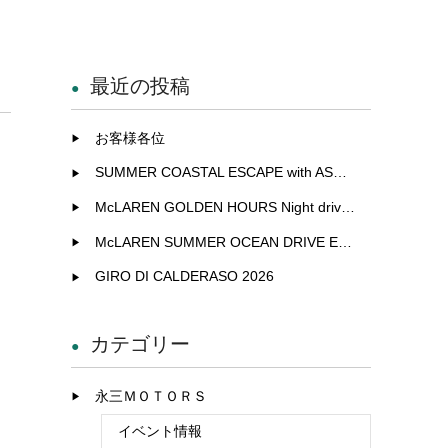
最近の投稿
お客様各位
SUMMER COASTAL ESCAPE with ASTON MARTIN
McLAREN GOLDEN HOURS Night drive experience in Fukuoka
McLAREN SUMMER OCEAN DRIVE EXCLUSIVE EXPERIENCE IN KITAKYUSHU
GIRO DI CALDERASO 2026
カテゴリー
永三ＭＯＴＯＲＳ
イベント情報