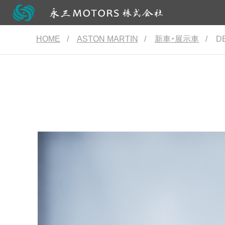
HOME
/
ASTON MARTIN
/
新車・展示車
/
DB