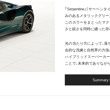
「Serpentine」（サ
みのあるメタリックグリー
このカラーをまとったマクラ
さと鋭さを同時に纏った存
光の当たり方によって、落
会的な洗練と自然界の力強
ハイブリッドスーパーカー
ことで、未来的でありなが
Summary